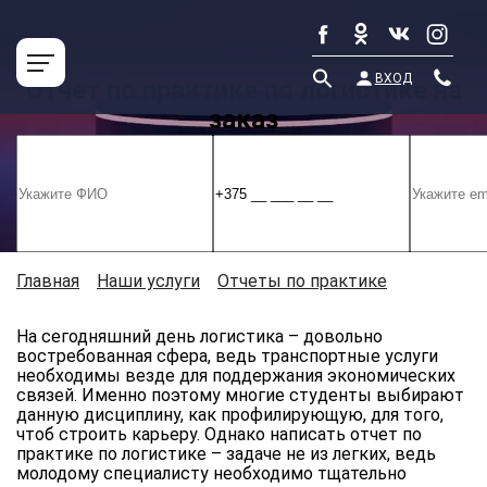
ВХОД
Отчет по практике по логистике на
заказ
Главная
»
Наши услуги
»
Отчеты по практике
»
Отчет
по практике по логистике на заказ
На сегодняшний день логистика – довольно
востребованная сфера, ведь транспортные услуги
необходимы везде для поддержания экономических
связей. Именно поэтому многие студенты выбирают
данную дисциплину, как профилирующую, для того,
чтоб строить карьеру. Однако написать отчет по
практике по логистике – задаче не из легких, ведь
молодому специалисту необходимо тщательно