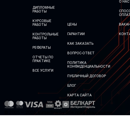
О НАС
ДИПЛОМНЫЕ
СПОС
РАБОТЫ
ОПЛА
КУРСОВЫЕ
ЦЕНЫ
ВАКА
РАБОТЫ
ГАРАНТИИ
КОНТ
КОНТРОЛЬНЫЕ
РАБОТЫ
КАК ЗАКАЗАТЬ
РЕФЕРАТЫ
ВОПРОС-ОТВЕТ
ОТЧЕТЫ ПО
ПРАКТИКЕ
ПОЛИТИКА
КОНФИДЕНЦИАЛЬНОСТИ
ВСЕ УСЛУГИ
ПУБЛИЧНЫЙ ДОГОВОР
БЛОГ
КАРТА САЙТА
© 2005 — 2026, kursachok.by Все права защищены.