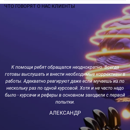
ЧТО ГОВОРЯТ О НАС КЛИЕНТЫ
К помощи ребят обращался неоднократно. Всегда
о
готовы выслушать и внести необходимые коррективы в
работы. Адекватно реагируют даже если мучаешь из по
с
а
нескольку раз по одной курсовой. Хотя и не часто надо
было - курсачи и реферы в основном заходили с первой
попытки.
но
АЛЕКСАНДР
р