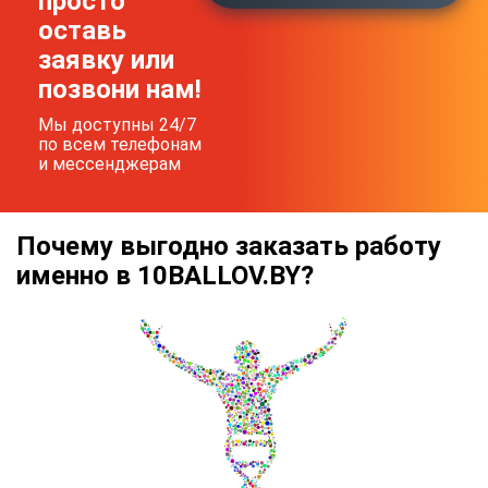
просто
оставь
заявку или
позвони нам!
Мы доступны 24/7
по всем телефонам
и мессенджерам
Почему выгодно заказать работу
именно в 10BALLOV.BY?