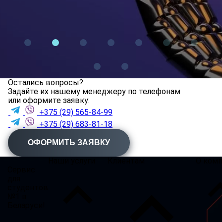
Остались вопросы?
Задайте их нашему менеджеру по телефонам
или оформите заявку:
+375 (29) 565-84-99
+375 (29) 683-81-18
ОФОРМИТЬ ЗАЯВКУ
Наши услуги
Клиентам
О ком
Сервис
для
студентов
№1 в
Беларуси!