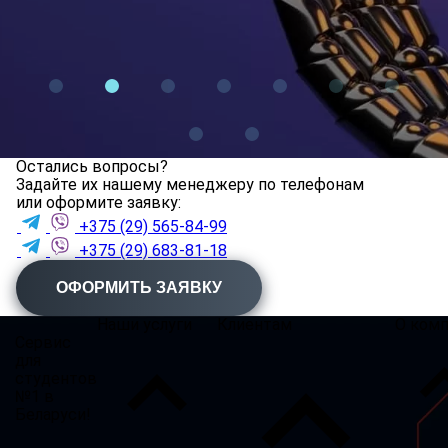
Остались вопросы?
Задайте их нашему менеджеру по телефонам
или оформите заявку:
+375 (29) 565-84-99
+375 (29) 683-81-18
ОФОРМИТЬ ЗАЯВКУ
Наши услуги
Клиентам
О ком
Сервис
для
студентов
№1 в
Беларуси!