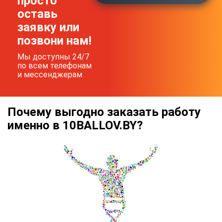
просто
оставь
заявку или
позвони нам!
Мы доступны 24/7
по всем телефонам
и мессенджерам
Почему выгодно заказать работу
именно в 10BALLOV.BY?