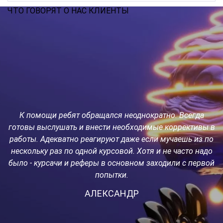
ЧТО ГОВОРЯТ О НАС КЛИЕНТЫ
К помощи ребят обращался неоднократно. Всегда
о
готовы выслушать и внести необходимые коррективы в
работы. Адекватно реагируют даже если мучаешь из по
с
а
нескольку раз по одной курсовой. Хотя и не часто надо
было - курсачи и реферы в основном заходили с первой
попытки.
но
АЛЕКСАНДР
р