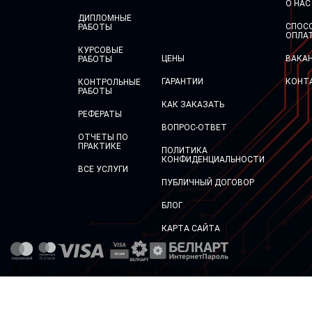
О НАС
ДИПЛОМНЫЕ
СПОС
РАБОТЫ
ОПЛА
КУРСОВЫЕ
ЦЕНЫ
ВАКА
РАБОТЫ
ГАРАНТИИ
КОНТ
КОНТРОЛЬНЫЕ
РАБОТЫ
КАК ЗАКАЗАТЬ
РЕФЕРАТЫ
ВОПРОС-ОТВЕТ
ОТЧЕТЫ ПО
ПРАКТИКЕ
ПОЛИТИКА
КОНФИДЕНЦИАЛЬНОСТИ
ВСЕ УСЛУГИ
ПУБЛИЧНЫЙ ДОГОВОР
БЛОГ
КАРТА САЙТА
© 2005 — 2026, kursachok.by Все права защищены.