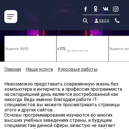
ВХОД
Курсовая работа по информатике
на заказ
Главная
»
Наши услуги
»
Курсовые работы
»
Курсовая
работа по информатике на заказ
Невозможно представить современную жизнь без
компьютера и интернета, и профессия программиста
на сегодняшний день является востребованной как
никогда. Ведь именно благодаря работе IT-
специалистов вы можете просматривать страницы
этого и других сайтов.
Основы программирования изучаются во многих
высших учебных заведениях страны, и будущим
специалистам данной сферы зачастую не хватает