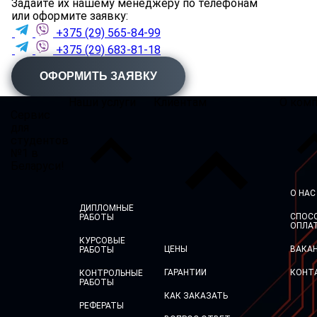
Задайте их нашему менеджеру по телефонам
или оформите заявку:
+375 (29) 565-84-99
+375 (29) 683-81-18
ОФОРМИТЬ ЗАЯВКУ
Наши услуги
Клиентам
О ком
Сервис
для
студентов
№1 в
Беларуси!
О НАС
ДИПЛОМНЫЕ
СПОС
РАБОТЫ
ОПЛА
КУРСОВЫЕ
ЦЕНЫ
ВАКА
РАБОТЫ
ГАРАНТИИ
КОНТ
КОНТРОЛЬНЫЕ
РАБОТЫ
КАК ЗАКАЗАТЬ
РЕФЕРАТЫ