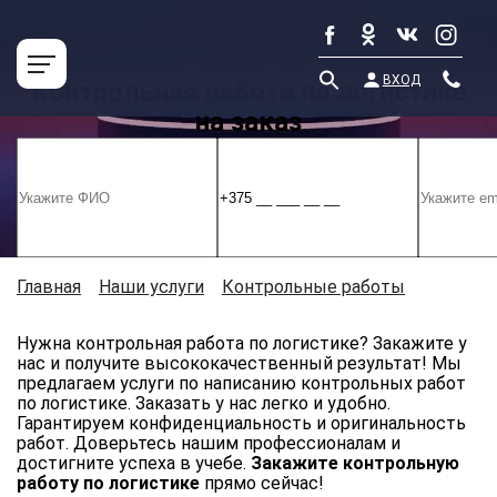
ВХОД
Контрольная работа по логистике
на заказ
Главная
»
Наши услуги
»
Контрольные работы
»
Контрольная работа по логистике на заказ
Нужна контрольная работа по логистике? Закажите у
нас и получите высококачественный результат! Мы
предлагаем услуги по написанию контрольных работ
по логистике. Заказать у нас легко и удобно.
Гарантируем конфиденциальность и оригинальность
работ. Доверьтесь нашим профессионалам и
достигните успеха в учебе.
Закажите контрольную
работу по логистике
прямо сейчас!