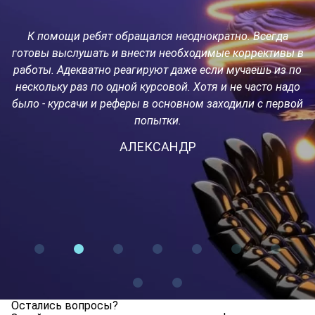
К помощи ребят обращался неоднократно. Всегда
о
готовы выслушать и внести необходимые коррективы в
работы. Адекватно реагируют даже если мучаешь из по
с
а
нескольку раз по одной курсовой. Хотя и не часто надо
было - курсачи и реферы в основном заходили с первой
попытки.
но
АЛЕКСАНДР
р
Остались вопросы?