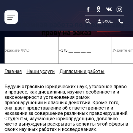
ВХОД
Дипломная работа по уголовному
праву на заказ
Главная
»
Наши услуги
»
Дипломные работы
»
Дипломная работа по уголовному праву на заказ
Будучи отраслью юридических наук, уголовное право
и процесс, как дисциплина, изучает особенности и
закономерности установления рамок
правонарушений и опасных действий. Кроме того,
она дает представление об ответственности и
наказании за совершение различных правонарушений.
Студенты, изучающие юриспруденцию, довольно
часто вынуждены раскрывать аспекты этой сферы в
своих научных работах и исследованиях.