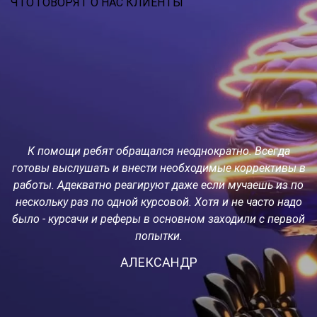
ЧТО ГОВОРЯТ О НАС КЛИЕНТЫ
К помощи ребят обращался неоднократно. Всегда
о
готовы выслушать и внести необходимые коррективы в
работы. Адекватно реагируют даже если мучаешь из по
с
а
нескольку раз по одной курсовой. Хотя и не часто надо
было - курсачи и реферы в основном заходили с первой
попытки.
но
АЛЕКСАНДР
р