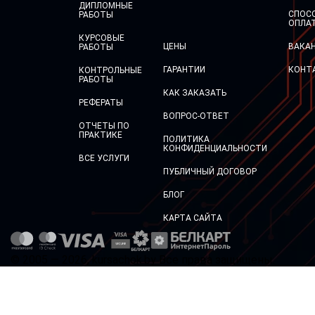
ДИПЛОМНЫЕ
СПОС
РАБОТЫ
ОПЛА
КУРСОВЫЕ
ЦЕНЫ
ВАКА
РАБОТЫ
ГАРАНТИИ
КОНТ
КОНТРОЛЬНЫЕ
РАБОТЫ
КАК ЗАКАЗАТЬ
РЕФЕРАТЫ
ВОПРОС-ОТВЕТ
ОТЧЕТЫ ПО
ПРАКТИКЕ
ПОЛИТИКА
КОНФИДЕНЦИАЛЬНОСТИ
ВСЕ УСЛУГИ
ПУБЛИЧНЫЙ ДОГОВОР
БЛОГ
КАРТА САЙТА
© 2005 — 2026, kursachok.by Все права защищены.