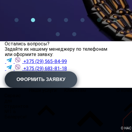
Остались вопросы?
Задайте их нашему менеджеру по телефонам
или оформите заявку:
+375 (29) 565-84-99
+375 (29) 683-81-18
ОФОРМИТЬ ЗАЯВКУ
Наши услуги
Клиентам
О ком
Сервис
для
студентов
№1 в
Беларуси!
О НАС