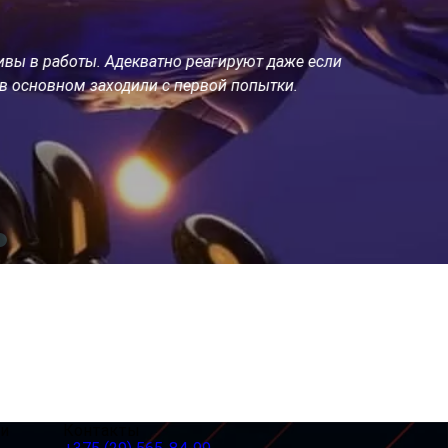
 в работы. Адекватно реагируют даже если
Огромное спа
 основном заходили с первой попытки.
стали подж
пожелания на
ии
Контакты