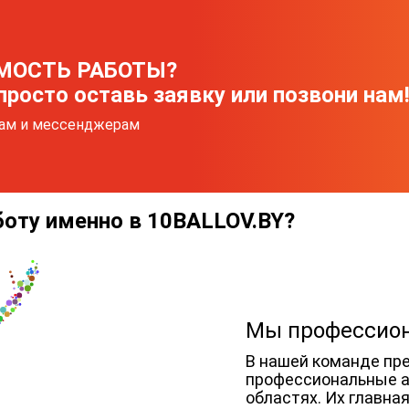
МОСТЬ РАБОТЫ?
просто оставь заявку или позвони нам
нам и мессенджерам
боту именно в 10BALLOV.BY?
Мы профессио
В нашей команде пре
профессиональные а
областях. Их главна