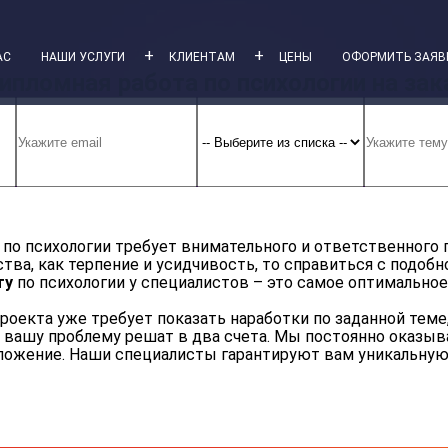
+
+
АС
НАШИ УСЛУГИ
КЛИЕНТАМ
ЦЕНЫ
ОФОРМИТЬ ЗАЯВ
ипломная работа по психологии на зак
»
Дипломная работа по психологии на заказ
 по психологии требует внимательного и ответственного 
тва, как терпение и усидчивость, то справиться с подоб
ту
по психологии у специалистов – это самое оптимальное
роекта уже требует показать наработки по заданной теме
вашу проблему решат в два счета. Мы постоянно оказыва
ложение. Наши специалисты гарантируют вам уникальную р