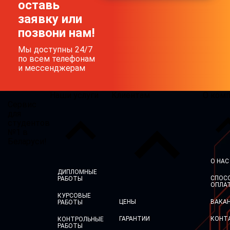
оставь
заявку или
позвони нам!
Мы доступны 24/7
по всем телефонам
и мессенджерам
Наши услуги
Клиентам
О ком
Сервис
для
студентов
№1 в
Беларуси!
О НАС
ДИПЛОМНЫЕ
СПОС
РАБОТЫ
ОПЛА
КУРСОВЫЕ
ЦЕНЫ
ВАКА
РАБОТЫ
ГАРАНТИИ
КОНТ
КОНТРОЛЬНЫЕ
РАБОТЫ